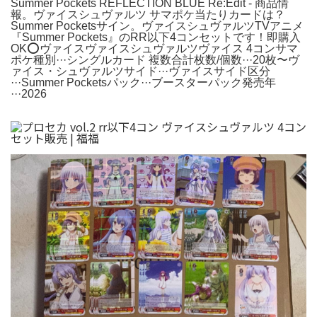
Summer Pockets REFLECTION BLUE Re:Edit - 商品情
報。ヴァイスシュヴァルツ サマポケ当たりカードは？
Summer Pocketsサイン。ヴァイスシュヴァルツTVアニメ
『Summer Pockets』のRR以下4コンセットです！即購入
OK⭕️ヴァイスヴァイスシュヴァルツヴァイス 4コンサマ
ポケ種別···シングルカード 複数合計枚数/個数···20枚〜ヴ
ァイス・シュヴァルツサイド···ヴァイスサイド区分
···Summer Pocketsパック···ブースターパック発売年
···2026