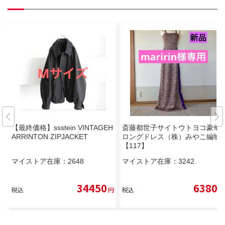
【最終価格】ssstein VINTAGEH
斎藤都世子サイトウトヨコ豪華
ARRINTON ZIPJACKET
ロングドレス（株）みやこ編物
【117】
マイストア在庫：
2648
マイストア在庫：
3242
34450
6380
税込
円
税込
円