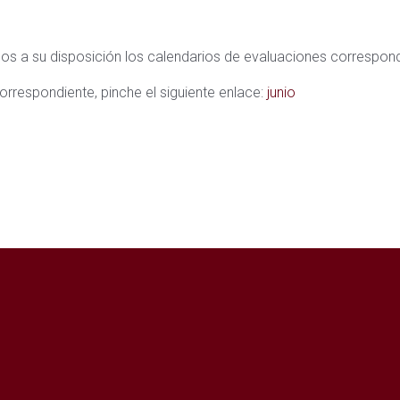
s a su disposición los calendarios de evaluaciones correspondi
orrespondiente, pinche el siguiente enlace:
junio