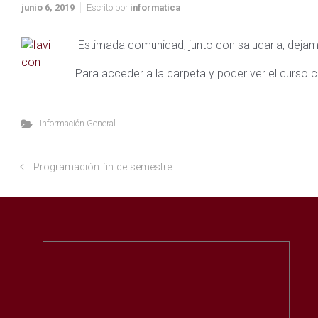
junio 6, 2019
Escrito por
informatica
Estimada comunidad, junto con saludarla, dejamo
Para acceder a la carpeta y poder ver el curso c
Información General
Programación fin de semestre